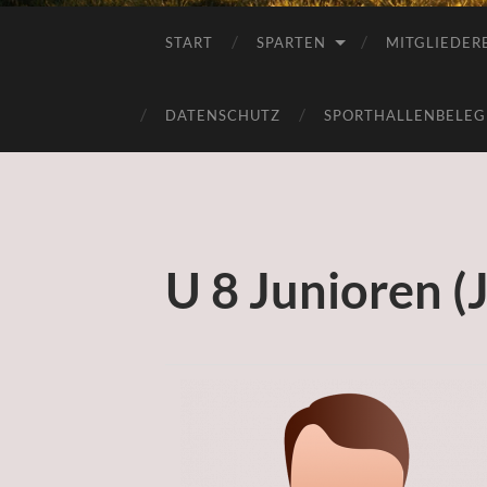
START
SPARTEN
MITGLIEDER
DATENSCHUTZ
SPORTHALLENBELE
U 8 Junioren (