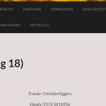
BEREICH
VORSTAND
DOWNLOADS
GESCHÄFTSST
GUNGSPLÄNE
AKTUELLES
Jg 18)
Trainer: Christian Eggers
Handy: 0174 3416956